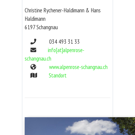
Christine Rychener-Haldimann & Hans
Haldimann
6197 Schangnau
034 493 31 33
info[at]alpenrose-
schangnau.ch
www.alpenrose-schangnau.ch
Standort